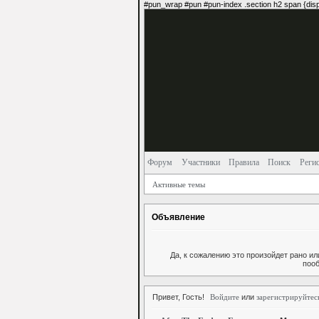
#pun_wrap #pun #pun-index .section h2 span {disp
Форум
Участники
Правила
Поиск
Реги
Активные темы
Объявление
Да, к сожалению это произойдет рано и
пооб
Привет, Гость!
Войдите
или
зарегистрируйтес