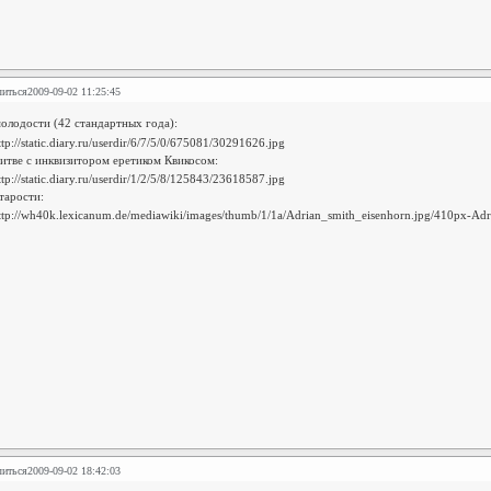
литься
2009-09-02 11:25:45
молодости (42 стандартных года):
битве с инквизитором еретиком Квикосом:
старости:
литься
2009-09-02 18:42:03