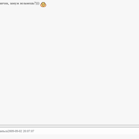
авчик, замуж возьмешь?)))
литься
2009-09-02 20:07:07