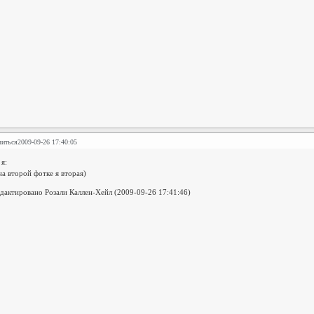
литься
2009-09-26 17:40:05
я:
.на второй фотке я вторая)
дактировано Розали Каллен-Хейл (2009-09-26 17:41:46)