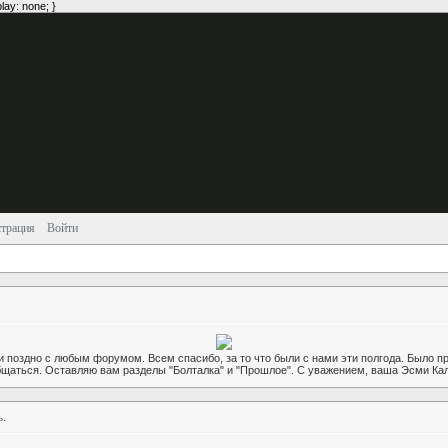
lay: none; }
страция
Войти
ли поздно с любым форумом. Всем спасибо, за то что были с нами эти полгода. Было 
щаться. Оставляю вам разделы "Болталка" и "Прошлое". С уважением, ваша Эсми Ка
ь
.