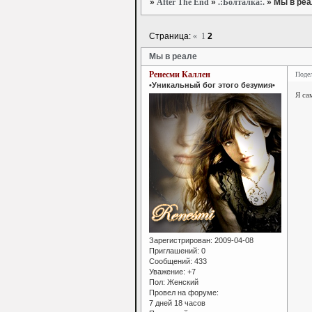
»
After The End
»
.:Болталка:.
»
Мы в реа
Страница:
«
1
2
Мы в реале
Ренесми Каллен
Поде
•Уникальный бог этого безумия•
Я са
Зарегистрирован
: 2009-04-08
Приглашений:
0
Сообщений:
433
Уважение:
+7
Пол:
Женский
Провел на форуме:
7 дней 18 часов