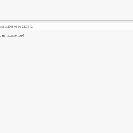
литься
2009-09-01 23:08:42
ь прикольненько!