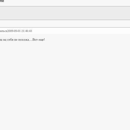
ле
литься
2009-09-01 21:46:43
ма на себя не похожа....Вот еще!