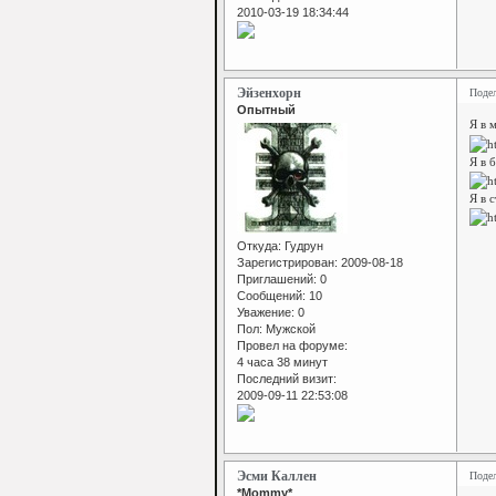
2010-03-19 18:34:44
Эйзенхорн
Поде
Опытный
Я в 
Я в 
Я в 
Откуда:
Гудрун
Зарегистрирован
: 2009-08-18
Приглашений:
0
Сообщений:
10
Уважение:
0
Пол:
Мужской
Провел на форуме:
4 часа 38 минут
Последний визит:
2009-09-11 22:53:08
Эсми Каллен
Поде
*Mommy*