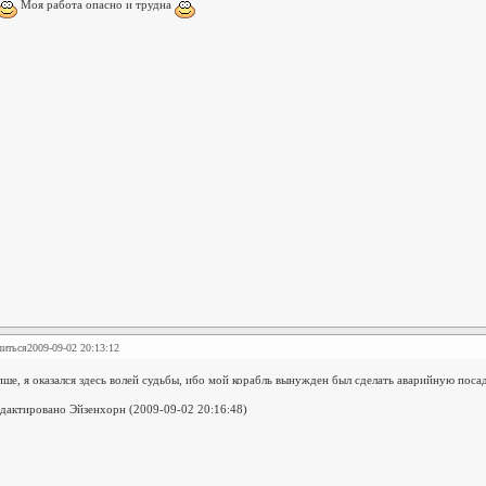
Моя работа опасно и трудна
литься
2009-09-02 20:13:12
пше, я оказался здесь волей судьбы, ибо мой корабль вынужден был сделать аварийную поса
дактировано Эйзенхорн (2009-09-02 20:16:48)