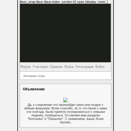
#pun_wrap #pun #pun-index .section h2 span {display: none; }
Форум
Участники
Правила
Поиск
Регистрация
Войти
Активные темы
Объявление
Да, к сожалению это произойдет рано или поздно с
любым форумом. Всем спасибо, за то что были с нами
эти полгода. Было приятно познакомиться с новыми
людьми, пообщаться. Оставляю вам разделы
"Болталка" и "Прошлое". С уважением, ваша Эсми
Каллен.