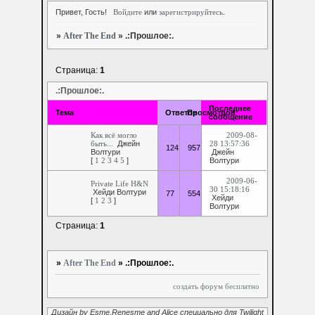
Привет, Гость!
Войдите
или
зарегистрируйтесь
.
»
After The End
»
.:Прошлое:.
Страница:
1
.:Прошлое:.
Последнее
Тема
Ответов
Просмотров
сообщение
Как всё могло
2009-08-
быть...
Джейн
28 13:57:36
124
957
Волтури
Джейн
[
1
2
3
4
5
]
Волтури
2009-06-
Private Life H&N
30 15:18:16
Хейди Волтури
77
554
Хейди
[
1
2
3
]
Волтури
Страница:
1
»
After The End
»
.:Прошлое:.
создать форум бесплатно
Дизайн by Esme,Renesme and Alice специально для Twilight